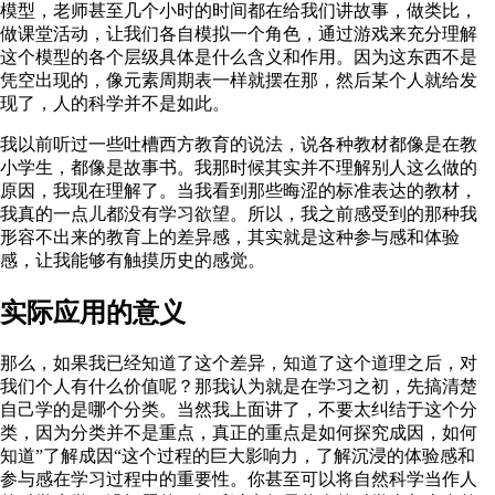
模型，老师甚至几个小时的时间都在给我们讲故事，做类比，
做课堂活动，让我们各自模拟一个角色，通过游戏来充分理解
这个模型的各个层级具体是什么含义和作用。因为这东西不是
凭空出现的，像元素周期表一样就摆在那，然后某个人就给发
现了，人的科学并不是如此。
我以前听过一些吐槽西方教育的说法，说各种教材都像是在教
小学生，都像是故事书。我那时候其实并不理解别人这么做的
原因，我现在理解了。当我看到那些晦涩的标准表达的教材，
我真的一点儿都没有学习欲望。所以，我之前感受到的那种我
形容不出来的教育上的差异感，其实就是这种参与感和体验
感，让我能够有触摸历史的感觉。
实际应用的意义
那么，如果我已经知道了这个差异，知道了这个道理之后，对
我们个人有什么价值呢？那我认为就是在学习之初，先搞清楚
自己学的是哪个分类。当然我上面讲了，不要太纠结于这个分
类，因为分类并不是重点，真正的重点是如何探究成因，如何
知道”了解成因“这个过程的巨大影响力，了解沉浸的体验感和
参与感在学习过程中的重要性。你甚至可以将自然科学当作人