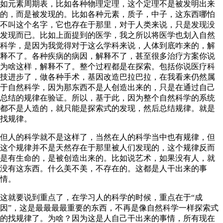
如元素周期表，比如各种物理定理，这个定理不是被发明出来
的，而是被发现的。比如各种元素，质子，中子，这东西哪怕
不叫这个名字，它也存在于那里，对于人类来说，只是发现没
发现而已。比如上面提到的医学，我之所以将医学也划入自然
科学，是因为我觉得对于这么学科来说，人体到底咋来的，解
释不了。各种疾病的病因，解释不了，甚至很多治疗方案你说
为啥这样，解释不了。整个过程都是在探索。包括你说医疗科
技进步了，做各种手术，基因改造巴拉巴拉，在我看来仍然属
于自然科学，因为那东西不是人创造出来的，只是在通过自己
总结的规律在验证。所以，基于此，因为整个自然科学的系统
都不是人造的，就只能是探索式的发现，然后总结规律。就是
找规律。
但人的科学就不是这样了，当然在人的科学当中也有规律，但
这个规律并不是天然存在于那里被人们发现的，这个规律反而
是有生命的，是被创造出来的。比如说艺术，如果没有人，就
没有这东西。什么美不美，不存在的。这都是人干出来的事
情。
这就要说到重点了，在学习人的科学的时候，重点在于“成
因”，这是最最最最重要的东西，不再是像自然科学一样探索式
的找规律了。为啥？因为这是人自己干出来的事情，所有现在