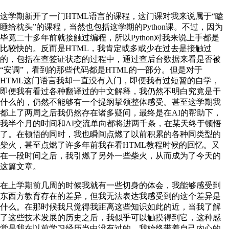
这学期新开了一门HTML语言的课程，这门课对我来说属于“瞌
睡给枕头”的课程，当然也包括这学期的Python课。不过，因为
毕竟二十多年前就接触过编程，所以Python对我来说上手都是
比较快的。反而是HTML，我肯定或多或少在过去是接触过
的，包括在查签证状态的过程中，通过查后台数据来看是否被
“安调”，看到的那些代码都是HTML的一部分。但是对于
HTML这门语言我却一直没有入门，即便我有过短暂的自学，
即便我有看过各种翻译过的中文解释，我仍然不明白究竟是干
什么的，仍然不能够有一个提纲挈领整体感受。甚至这学期我
都上了两周之后我仍然存在诸多疑问，最终是在AI的帮助下，
我半个月的时间和AI交流单向都将进两千条，在某天终于顿悟
了。在顿悟的同时，我也瞬间点燃了以前积累的各种同类型的
柴火，甚至点燃了许多年前我在看HTML教程时候的回忆。又
在一段时间之后，我引燃了另外一些柴火，从而成为了今天的
这篇文章。
在上学期前几周的时候我就有一些切身的体会，我能够感受到
东西方教育存在的差异，但我无法表达我感受到的这个差异是
什么。在那时候我只觉得我距离这些知识如此的近，当我了解
了这些技术发展的历史之后，我似乎可以触摸得到它，这种感
觉是我在以前学习经历当中没有过的。我始终带着自己内心的