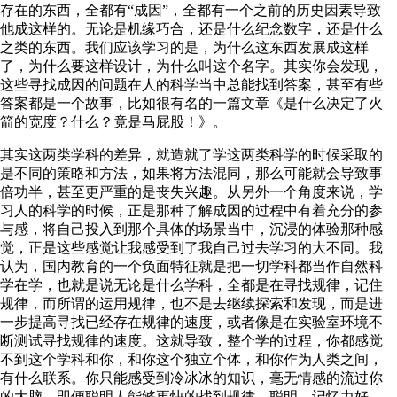
存在的东西，全都有“成因”，全都有一个之前的历史因素导致
他成这样的。无论是机缘巧合，还是什么纪念数字，还是什么
之类的东西。我们应该学习的是，为什么这东西发展成这样
了，为什么要这样设计，为什么叫这个名字。其实你会发现，
这些寻找成因的问题在人的科学当中总能找到答案，甚至有些
答案都是一个故事，比如很有名的一篇文章《是什么决定了火
箭的宽度？什么？竟是马屁股！》。
其实这两类学科的差异，就造就了学这两类科学的时候采取的
是不同的策略和方法，如果将方法混同，那么可能就会导致事
倍功半，甚至更严重的是丧失兴趣。从另外一个角度来说，学
习人的科学的时候，正是那种了解成因的过程中有着充分的参
与感，将自己投入到那个具体的场景当中，沉浸的体验那种感
觉，正是这些感觉让我感受到了我自己过去学习的大不同。我
认为，国内教育的一个负面特征就是把一切学科都当作自然科
学在学，也就是说无论是什么学科，全都是在寻找规律，记住
规律，而所谓的运用规律，也不是去继续探索和发现，而是进
一步提高寻找已经存在规律的速度，或者像是在实验室环境不
断测试寻找规律的速度。这就导致，整个学的过程，你都感觉
不到这个学科和你，和你这个独立个体，和你作为人类之间，
有什么联系。你只能感受到冷冰冰的知识，毫无情感的流过你
的大脑。即便聪明人能够更快的找到规律，聪明，记忆力好，